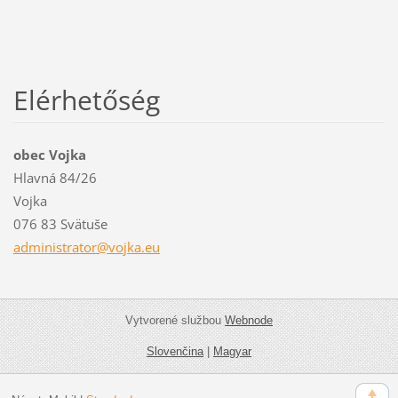
Elérhetőség
obec Vojka
Hlavná 84/26
Vojka
076 83 Svätuše
administ
rator@vo
jka.eu
Vytvorené službou
Webnode
Slovenčina
|
Magyar