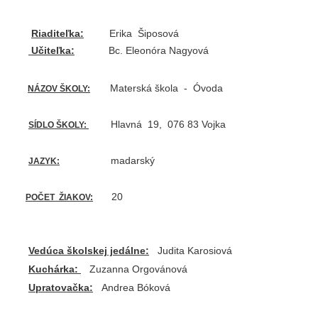
Riaditeľka:
Erika Šiposová
Učiteľka:
Bc. Eleonóra Nagyová
Materská škola - Óvoda
NÁZOV ŠKOLY:
Hlavná 19, 076 83 Vojka
SÍDLO ŠKOLY:
madarský
JAZYK:
20
POČET ŽIAKOV:
Vedúca školskej jedálne:
Judita Karosiová
Kuchárka:
Zuzanna Orgovánová
Upratovačka:
Andrea Bóková