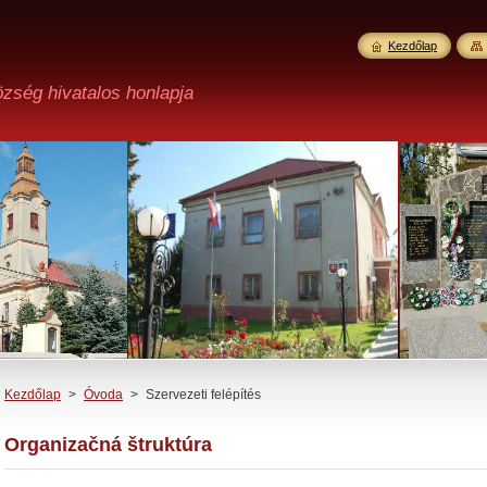
Kezdőlap
özség hivatalos honlapja
Kezdőlap
>
Óvoda
>
Szervezeti felépítés
Organizačná štruktúra