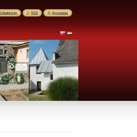
Oldaltérkép
RSS
Nyomtatás