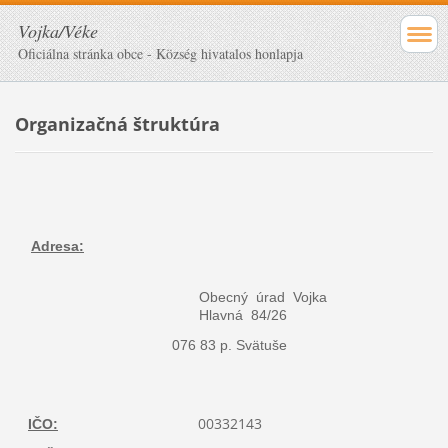
Vojka/Véke
Oficiálna stránka obce - Község hivatalos honlapja
Organizačná štruktúra
Adresa:
Obecný úrad Vojka
Hlavná 84/26
076 83 p. Svätuše
00332143
IČO: