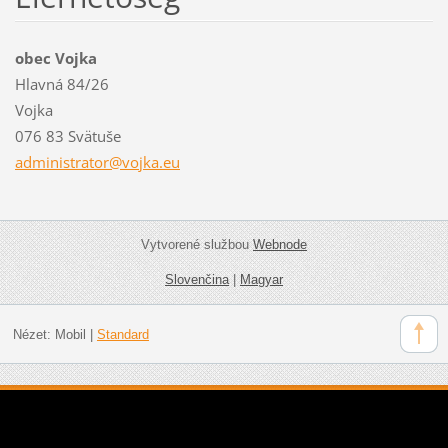
obec Vojka
Hlavná 84/26
Vojka
076 83 Svätuše
administ
rator@vo
jka.eu
Vytvorené službou
Webnode
Slovenčina
|
Magyar
Nézet:
Mobil
|
Standard