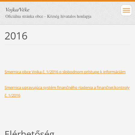
Vojka/Véke
Oficiálna stránka obce - Község hivatalos honlapja
2016
Smernica obce Vojka č. 1/2016 o slobodnom prístupe k informáciám
Smernica upravujúca systém finančného riadenia
a finančnej kontroly
č. 1/2016
Elérhetőség