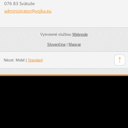
076 83 Svätuše
administ
rator@vo
jka.eu
Vytvorené službou
Webnode
Slovenčina
|
Magyar
Nézet:
Mobil
|
Standard