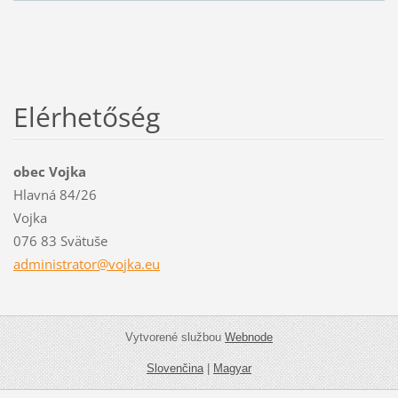
Elérhetőség
obec Vojka
Hlavná 84/26
Vojka
076 83 Svätuše
administ
rator@vo
jka.eu
Vytvorené službou
Webnode
Slovenčina
|
Magyar