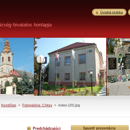
Úvodná stránka
özség hivatalos honlapja
Kezdőlap
>
Fotogaléria: Cirkev
>
index (20).jpg
Predchádzajúci
Spustiť prezentáciu