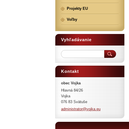
Projekty EU
Voľby
Vyhľadávanie
Kontakt
obec Vojka
Hlavná 84/26
Vojka
076 83 Svätuše
administ
rator@vo
jka.eu