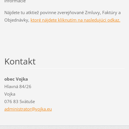
informácie
Nájdete tu atktiež povinne zverejňované Zmluvy, Faktúry a
Objednávky,
ktoré nájdete kliknutím na nasledujúci odkaz.
Kontakt
obec Vojka
Hlavná 84/26
Vojka
076 83 Svätuše
administ
rator@vo
jka.eu