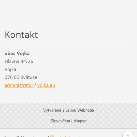
Kontakt
obec Vojka
Hlavná 84/26
Vojka
076 83 Svätuše
administ
rator@vo
jka.eu
Vytvorené službou
Webnode
Slovenčina
|
Magyar