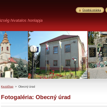
Úvodná stránka
özség hivatalos honlapja
Kezdőlap
>
Obecný úrad
Fotogaléria: Obecný úrad