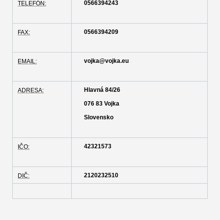
0566394243
TELEFÓN:
0566394209
FAX:
vojka@vojka.eu
EMAIL:
Hlavná 84/26
ADRESA:
076 83 Vojka
Slovensko
42321573
IČO:
2120232510
DIČ: