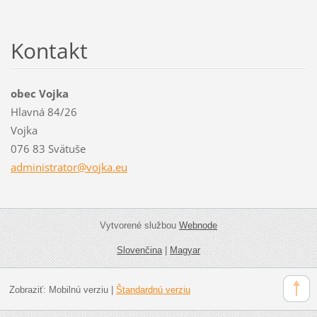
Kontakt
obec Vojka
Hlavná 84/26
Vojka
076 83 Svätuše
administ
rator@vo
jka.eu
Vytvorené službou
Webnode
Slovenčina
|
Magyar
Zobraziť:
Mobilnú verziu
|
Štandardnú verziu