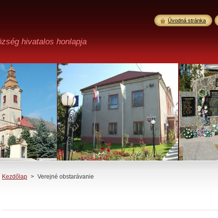
Úvodná stránka
özség hivatalos honlapja
Kezdőlap
>
Verejné obstarávanie