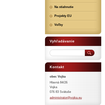
Na stiahnutie
Projekty EU
Voľby
Vyhľadávanie
Kontakt
obec Vojka
Hlavná 84/26
Vojka
076 83 Svätuše
administ
rator@vo
jka.eu