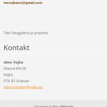
msvojkaovi@gmail.com
Táto fotogaléria je prázdna.
Kontakt
obec Vojka
Hlavná 84/26
Vojka
076 83 Svätuše
administ
rator@vo
jka.eu
Vytvorené službou
Webnode