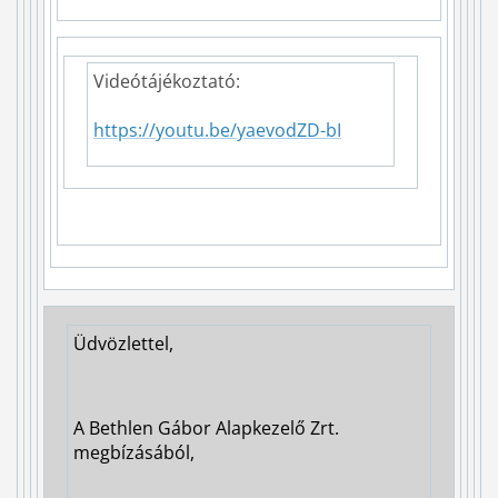
Videótájékoztató:
https://youtu.be/yaevodZD-bI
Üdvözlettel,
A Bethlen Gábor Alapkezelő Zrt.
megbízásából,