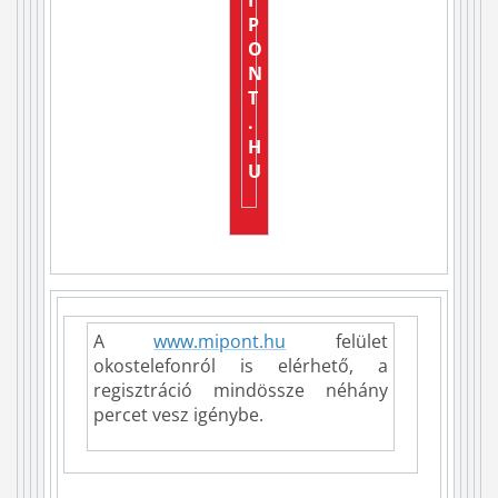
P
O
N
T
.
H
U
A
www.mipont.hu
felület
okostelefonról is elérhető, a
regisztráció mindössze néhány
percet vesz igénybe.