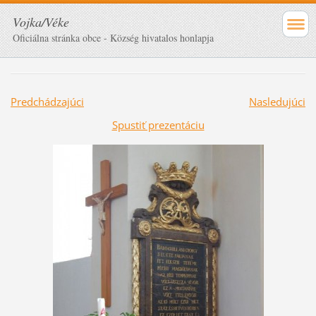
Vojka/Véke
Oficiálna stránka obce - Község hivatalos honlapja
Predchádzajúci
Nasledujúci
Spustiť prezentáciu