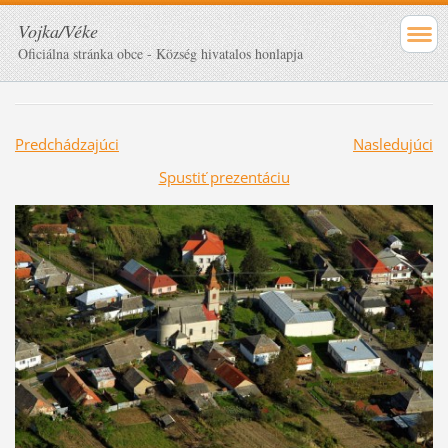
Vojka/Véke
Oficiálna stránka obce - Község hivatalos honlapja
Predchádzajúci
Nasledujúci
Spustiť prezentáciu