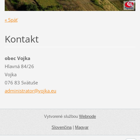
« Späť
Kontakt
obec Vojka
Hlavná 84/26
Vojka
076 83 Svätuše
administ
rator@vo
jka.eu
Vytvorené službou
Webnode
Slovenčina
|
Magyar