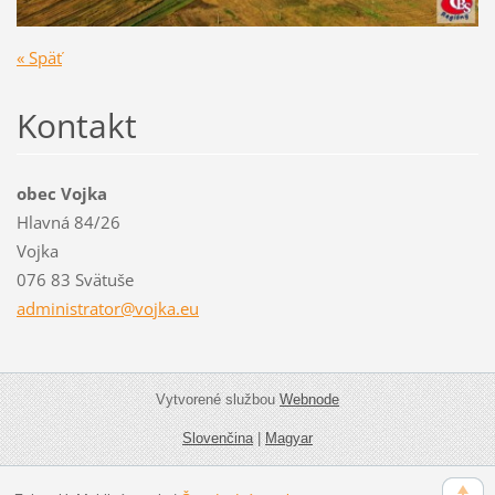
« Späť
Kontakt
obec Vojka
Hlavná 84/26
Vojka
076 83 Svätuše
administ
rator@vo
jka.eu
Vytvorené službou
Webnode
Slovenčina
|
Magyar