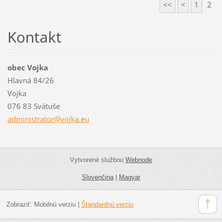
<<
<
1
2
Kontakt
obec Vojka
Hlavná 84/26
Vojka
076 83 Svätuše
administ
rator@vo
jka.eu
Vytvorené službou
Webnode
Slovenčina
|
Magyar
Zobraziť:
Mobilnú verziu
|
Štandardnú verziu