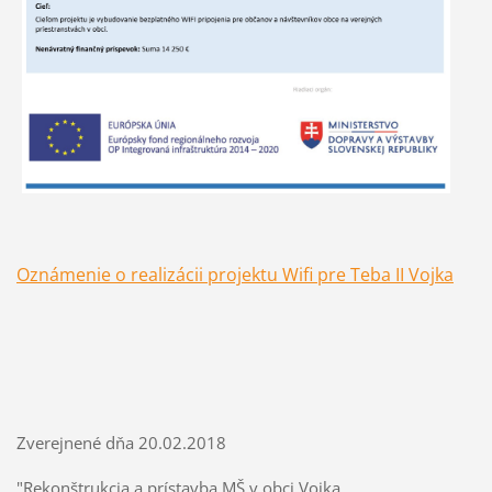
Oznámenie o realizácii projektu Wifi pre Teba II Vojka
Zverejnené dňa 20.02.2018
"Rekonštrukcia a prístavba MŠ v obci Vojka