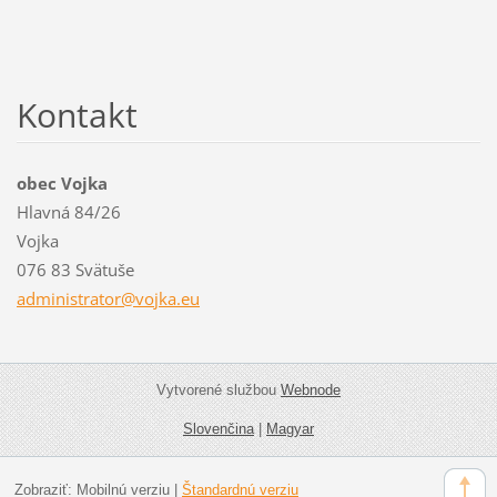
Kontakt
obec Vojka
Hlavná 84/26
Vojka
076 83 Svätuše
administ
rator@vo
jka.eu
Vytvorené službou
Webnode
Slovenčina
|
Magyar
Zobraziť:
Mobilnú verziu
|
Štandardnú verziu