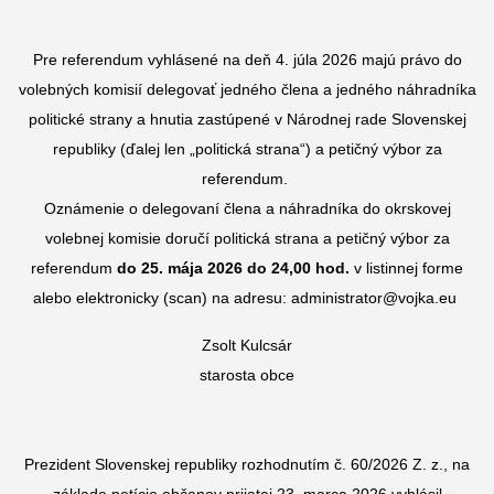
Pre referendum vyhlásené na deň 4. júla 2026 majú právo do
volebných komisií delegovať jedného člena a jedného náhradníka
politické strany a hnutia zastúpené v Národnej rade Slovenskej
republiky (ďalej len „politická strana“) a petičný výbor za
referendum.
Oznámenie o delegovaní člena a náhradníka do okrskovej
volebnej komisie doručí politická strana a petičný výbor za
referendum
do 25. mája 2026 do 24,00 hod.
v listinnej forme
alebo elektronicky (scan) na adresu: administrator@vojka.eu
Zsolt Kulcsár
starosta obce
Prezident Slovenskej republiky rozhodnutím č. 60/2026 Z. z., na
základe petície občanov prijatej 23. marca 2026 vyhlásil