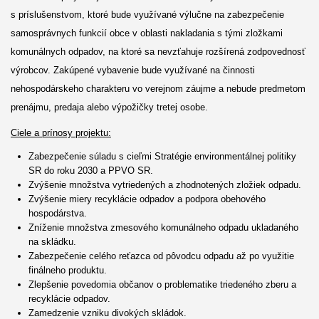
s príslušenstvom, ktoré bude využívané výlučne na zabezpečenie
samosprávnych funkcií obce v oblasti nakladania s tými zložkami
komunálnych odpadov, na ktoré sa nevzťahuje rozšírená zodpovednosť
výrobcov. Zakúpené vybavenie bude využívané na činnosti
nehospodárskeho charakteru vo verejnom záujme a nebude predmetom
prenájmu, predaja alebo výpožičky tretej osobe.
Ciele a prínosy projektu:
Zabezpečenie súladu s cieľmi Stratégie environmentálnej politiky
SR do roku 2030 a PPVO SR.
Zvýšenie množstva vytriedených a zhodnotených zložiek odpadu.
Zvýšenie miery recyklácie odpadov a podpora obehového
hospodárstva.
Zníženie množstva zmesového komunálneho odpadu ukladaného
na skládku.
Zabezpečenie celého reťazca od pôvodcu odpadu až po využitie
finálneho produktu.
Zlepšenie povedomia občanov o problematike triedeného zberu a
recyklácie odpadov.
Zamedzenie vzniku divokých skládok.