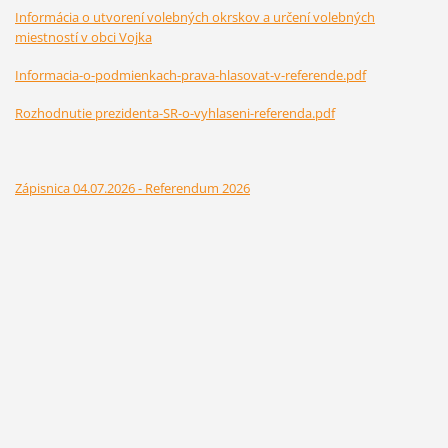
Informácia o utvorení volebných okrskov a určení volebných
miestností v obci Vojka
Informacia-o-podmienkach-prava-hlasovat-v-referende.pdf
Rozhodnutie prezidenta-SR-o-vyhlaseni-referenda.pdf
Zápisnica 04.07.2026 - Referendum 2026