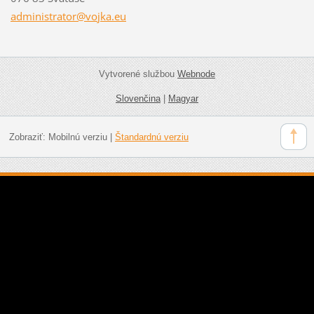
administ
rator@vo
jka.eu
Vytvorené službou
Webnode
Slovenčina
|
Magyar
Zobraziť:
Mobilnú verziu
|
Štandardnú verziu