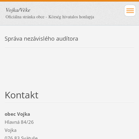
Vojka/Véke
Oficiálna stránka obce - Község hivatalos honlapja
Správa nezávislého audítora
Kontakt
obec Vojka
Hlavná 84/26
Vojka
076 83 Svätuše