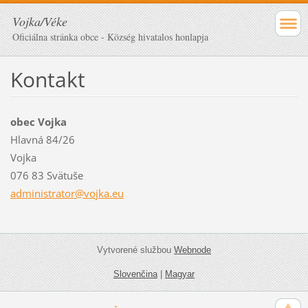
Vojka/Véke
Oficiálna stránka obce - Község hivatalos honlapja
Kontakt
obec Vojka
Hlavná 84/26
Vojka
076 83 Svätuše
administ
rator@vo
jka.eu
Vytvorené službou
Webnode
Slovenčina
|
Magyar