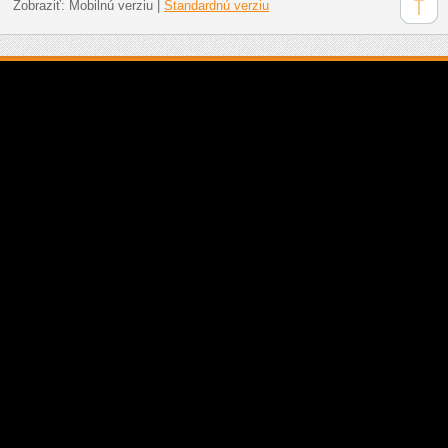
Zobraziť:
Mobilnú verziu
|
Štandardnú verziu