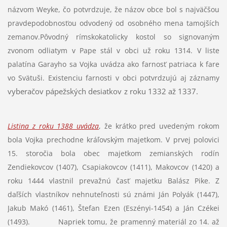
názvom Weyke, čo potvrdzuje, že názov obce bol s najväčšou
pravdepodobnosťou odvodený od osobného mena tamojších
zemanov.Pôvodný rímskokatolicky kostol so signovaným
zvonom odliatym v Pape stál v obci už roku 1314. V liste
palatína Garayho sa Vojka uvádza ako farnosť patriaca k fare
vo Svätuši. Existenciu farnosti v obci potvrdzujú aj záznamy
vyberačov pápežských desiatkov z roku 1332 až 1337.
Listina z roku 1388 uvádza
, že krátko pred uvedeným rokom
bola Vojka prechodne kráľovským majetkom. V prvej polovici
15. storočia bola obec majetkom zemianských rodín
Zendiekovcov (1407), Csapiakovcov (1411), Makovcov (1420) a
roku 1444 vlastnil prevažnú časť majetku Balász Pike. Z
daľších vlastníkov nehnuteľnosti sú známi Ján Polyák (1447),
Jakub Makó (1461), Štefan Ezen (Eszényi-1454) a Ján Czékei
(1493). Napriek tomu, že pramenný materiál zo 14. až