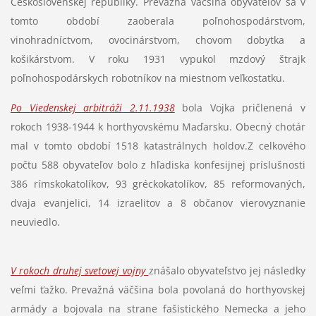
Československej republiky. Prevažná väčšina obyvateľov sa v
tomto období zaoberala poľnohospodárstvom,
vinohradníctvom, ovocinárstvom, chovom dobytka a
košikárstvom. V roku 1931 vypukol mzdový štrajk
poľnohospodárskych robotníkov na miestnom veľkostatku.
Po Viedenskej arbitráži 2.11.1938
bola Vojka pričlenená v
rokoch 1938-1944 k horthyovskému Maďarsku. Obecný chotár
mal v tomto období 1518 katastrálnych holdov.Z celkového
počtu 588 obyvateľov bolo z hľadiska konfesijnej príslušnosti
386 rímskokatolíkov, 93 gréckokatolíkov, 85 reformovaných,
dvaja evanjelici, 14 izraelitov a 8 občanov vierovyznanie
neuviedlo.
V rokoch druhej svetovej vojny
znášalo obyvateľstvo jej následky
veľmi ťažko. Prevažná väčšina bola povolaná do horthyovskej
armády a bojovala na strane fašistického Nemecka a jeho