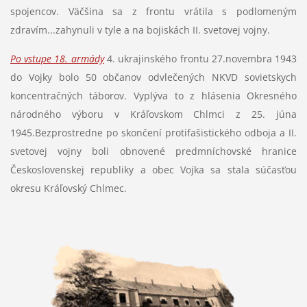
spojencov. Väčšina sa z frontu vrátila s podlomeným
zdravím...zahynuli v tyle a na bojiskách II. svetovej vojny.
Po vstupe 18. armády
4. ukrajinského frontu 27.novembra 1943
do Vojky bolo 50 občanov odvlečených NKVD sovietskych
koncentračných táborov. Vyplýva to z hlásenia Okresného
národného výboru v Kráľovskom Chlmci z 25. júna
1945.Bezprostredne po skončení protifašistického odboja a II.
svetovej vojny boli obnovené predmníchovské hranice
Československej republiky a obec Vojka sa stala súčasťou
okresu Kráľovský Chlmec.