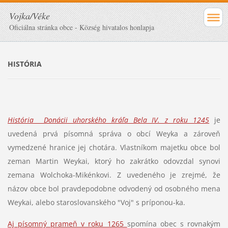
Vojka/Véke
Oficiálna stránka obce - Község hivatalos honlapja
HISTÓRIA
História Donácii uhorského kráľa Bela IV. z roku 1245
je
uvedená prvá písomná správa o obcí Weyka a zároveň
vymedzené hranice jej chotára. Vlastníkom majetku obce bol
zeman Martin Weykai, ktorý ho zakrátko odovzdal synovi
zemana Wolchoka-Mikénkovi. Z uvedeného je zrejmé, že
názov obce bol pravdepodobne odvodený od osobného mena
Weykai, alebo staroslovanského "Voj" s príponou-ka.
Aj písomný prameň v roku 1265
spomína obec s rovnakým