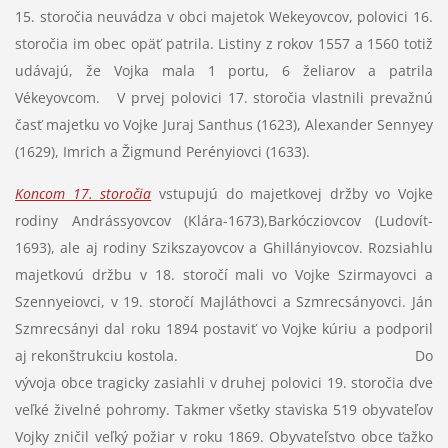
15. storočia neuvádza v obci majetok Wekeyovcov, polovici 16.
storočia im obec opäť patrila. Listiny z rokov 1557 a 1560 totiž
udávajú, že Vojka mala 1 portu, 6 želiarov a patrila
Vékeyovcom. V prvej polovici 17. storočia vlastnili prevažnú
časť majetku vo Vojke Juraj Santhus (1623), Alexander Sennyey
(1629), Imrich a Žigmund Perényiovci (1633).
Koncom 17. storočia
vstupujú do majetkovej držby vo Vojke
rodiny Andrássyovcov (Klára-1673),Barkócziovcov (Ludovít-
1693), ale aj rodiny Szikszayovcov a Ghillányiovcov. Rozsiahlu
majetkovú držbu v 18. storočí mali vo Vojke Szirmayovci a
Szennyeiovci, v 19. storočí Majláthovci a Szmrecsányovci. Ján
Szmrecsányi dal roku 1894 postaviť vo Vojke kúriu a podporil
aj rekonštrukciu kostola. Do
vývoja obce tragicky zasiahli v druhej polovici 19. storočia dve
veľké živelné pohromy. Takmer všetky staviska 519 obyvateľov
Vojky zničil veľký požiar v roku 1869. Obyvateľstvo obce ťažko