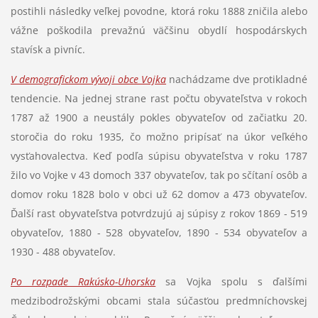
postihli následky veľkej povodne, ktorá roku 1888 zničila alebo
vážne poškodila prevažnú väčšinu obydlí hospodárskych
stavísk a pivníc.
V demografickom vývoji obce Vojka
nachádzame dve protikladné
tendencie. Na jednej strane rast počtu obyvateľstva v rokoch
1787 až 1900 a neustály pokles obyvateľov od začiatku 20.
storočia do roku 1935, čo možno pripísať na úkor veľkého
vysťahovalectva. Keď podľa súpisu obyvateľstva v roku 1787
žilo vo Vojke v 43 domoch 337 obyvateľov, tak po sčítaní osôb a
domov roku 1828 bolo v obci už 62 domov a 473 obyvateľov.
Ďalší rast obyvateľstva potvrdzujú aj súpisy z rokov 1869 - 519
obyvateľov, 1880 - 528 obyvateľov, 1890 - 534 obyvateľov a
1930 - 488 obyvateľov.
Po rozpade Rakúsko-Uhorska
sa Vojka spolu s ďalšími
medzibodrožskými obcami stala súčasťou predmníchovskej