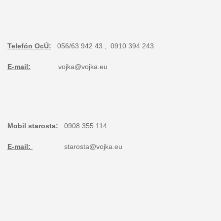
Telefón OcÚ:
056/63 942 43 , 0910 394 243
E-mail:
vojka@vojka.eu
Mobil starosta:
0
908 355 114
E-mail:
starosta@vojka.eu