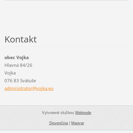
Kontakt
obec Vojka
Hlavná 84/26
Vojka
076 83 Svätuše
administ
rator@vo
jka.eu
Vytvorené službou
Webnode
Slovenčina
|
Magyar