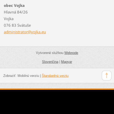
obec Vojka
Hlavná 84/26
Vojka
076 83 Svätuše
administ
rator@vo
jka.eu
Vytvorené službou
Webnode
Slovenčina
|
Magyar
Zobraziť:
Mobilnú verziu
|
Štandardnú verziu