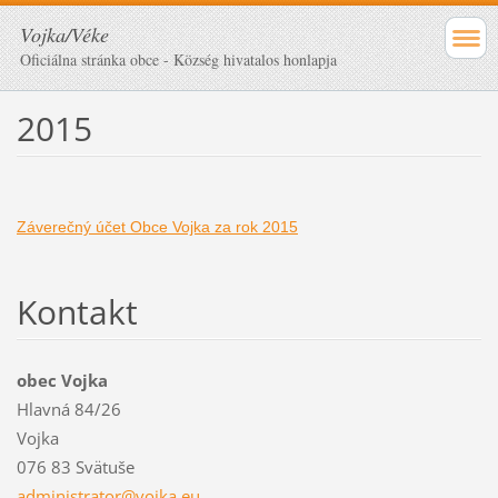
Vojka/Véke
Oficiálna stránka obce - Község hivatalos honlapja
2015
Záverečný účet Obce Vojka za rok 2015
Kontakt
obec Vojka
Hlavná 84/26
Vojka
076 83 Svätuše
administ
rator@vo
jka.eu