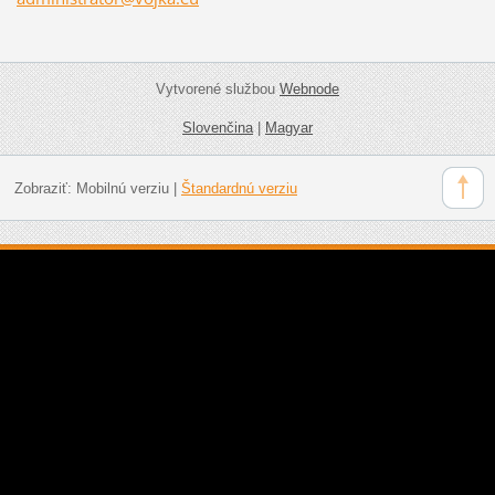
Vytvorené službou
Webnode
Slovenčina
|
Magyar
Zobraziť:
Mobilnú verziu
|
Štandardnú verziu