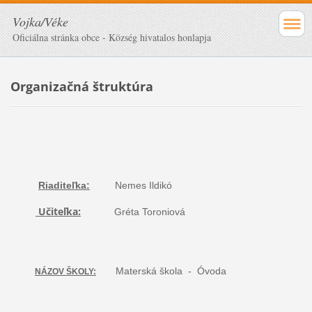
Vojka/Véke
Oficiálna stránka obce - Község hivatalos honlapja
Organizačná štruktúra
Riaditeľka:
Nemes Ildikó
Učiteľka:
Gréta Toroniová
Materská škola - Óvoda
NÁZOV ŠKOLY: