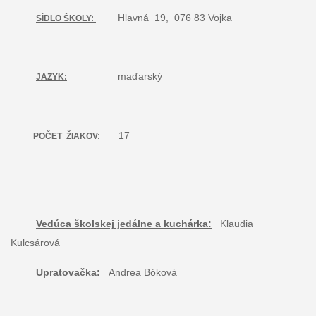
Hlavná 19, 076 83 Vojka
SÍDLO ŠKOLY:
maďarský
JAZYK:
17
POČET ŽIAKOV:
Vedúca školskej jedálne a kuchárka:
Klaudia
Kulcsárová
Upratovačka:
Andrea Bóková