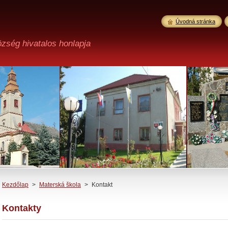
Úvodná stránka
özség hivatalos honlapja
Kezdőlap
>
Materská škola
>
Kontakt
Kontakty