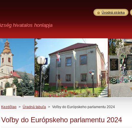
Úvodná stránka
özség hivatalos honlapja
Kezdőlap
>
Úradná tabuľa
>
Voľby do Európskeho parlamentu 2024
Voľby do Európskeho parlamentu 2024