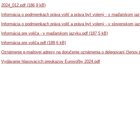
2024_012.pdf (186,9 kB)
Informácia o podmienkach práva voliť a práva byť volený - v maďarskom jaz
Informácia o podmienkach práva voliť a práva byť volený - v slovenskom jaz
Informácia pre voliča - v maďarskom jazyku.pdf (187,5 kB)
Informácia pre voliča.pdf (189,6 kB)
Oznámenie e-mailovej adresy na doručenie oznámenia o delegovaní členov.p
Vydávanie hlasovacích preukazov Eurovoľby 2024.pdf