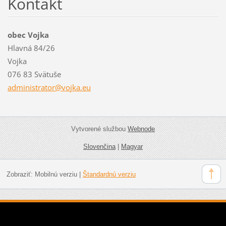
Kontakt
obec Vojka
Hlavná 84/26
Vojka
076 83 Svätuše
administ
rator@vo
jka.eu
Vytvorené službou
Webnode
Slovenčina
|
Magyar
Zobraziť:
Mobilnú verziu
|
Štandardnú verziu