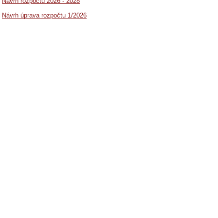
Návrh r
ozpoct
u 2026 - 2028
Návrh úprava rozpočtu 1/2026