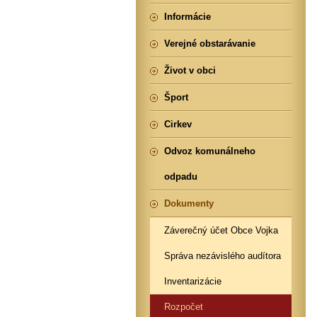
Informácie
Verejné obstarávanie
Život v obci
Šport
Cirkev
Odvoz komunálneho
odpadu
Dokumenty
Záverečný účet Obce Vojka
Správa nezávislého audítora
Inventarizácie
Rozpočet