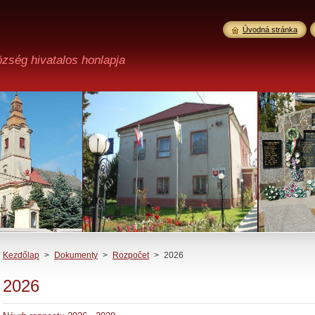
Úvodná stránka
özség hivatalos honlapja
Kezdőlap
>
Dokumenty
>
Rozpočet
>
2026
2026