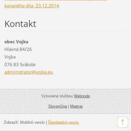
konaného dňa 23.12.2014
Kontakt
obec Vojka
Hlavná 84/26
Vojka
076 83 Svätuše
administ
rator@vo
jka.eu
Vytvorené službou
Webnode
Slovenčina
|
Magyar
Zobraziť:
Mobilnú verziu
|
Štandardnú verziu