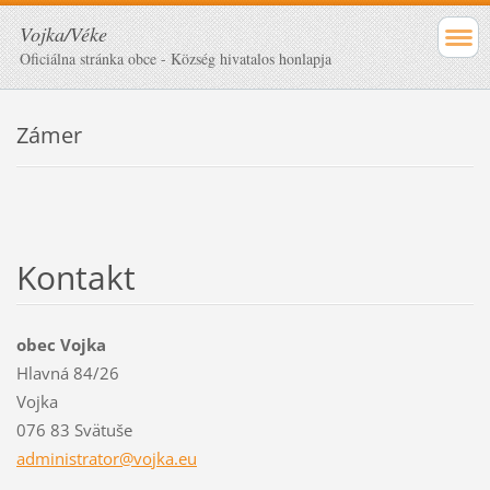
Vojka/Véke
Oficiálna stránka obce - Község hivatalos honlapja
Zámer
Kontakt
obec Vojka
Hlavná 84/26
Vojka
076 83 Svätuše
administ
rator@vo
jka.eu