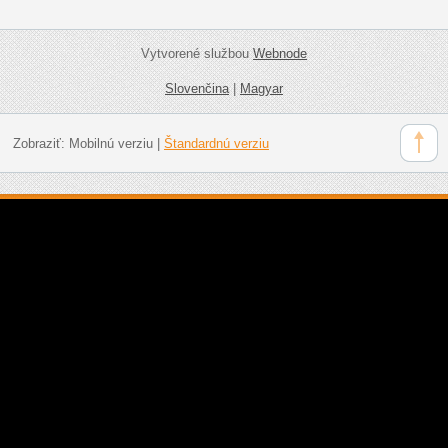
Vytvorené službou
Webnode
Slovenčina
|
Magyar
Zobraziť:
Mobilnú verziu
|
Štandardnú verziu