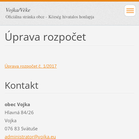
Vojka/Véke
Oficiálna stránka obce - Község hivatalos honlapja
Úprava rozpočet
Úprava rozpočet č. 1/2017
Kontakt
obec Vojka
Hlavná 84/26
Vojka
076 83 Svätuše
administ
rator@vo
jka.eu