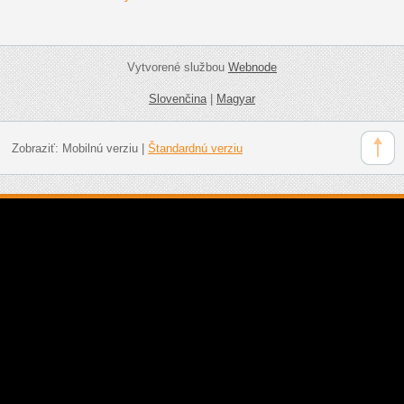
Vytvorené službou
Webnode
Slovenčina
|
Magyar
Zobraziť:
Mobilnú verziu
|
Štandardnú verziu