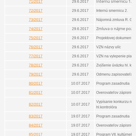
Internú smernicu 1.
71/2017
29.6.2017
72/2017
29.6.2017
Internú smernicu 2.
73/2017
29.6.2017
Nájomná zmluva R. Ga
Zmluva o nájme poz
74/2017
29.6.2017
75/2017
29.6.2017
Projektovej dokumentác
76/2017
29.6.2017
VZN názvy ulíc
77/2017
29.6.2017
VZN na vylepenie plagá
78/2017
29.6.2017
Zvýšenie úväzku hl. kon
79/2017
29.6.2017
Odmenu zapisovateľa
80/2017
10.07.2017
Program zasadnutia
81/2017
10.07.2017
Overovateľov zápisnice
Vypísanie konkurzu na
82/2017
10.07.2017
hl.kontrolóra
83/2017
19.07.2017
Program zasadnutia
84/2017
19.07.2017
Overovateľov zápisnice
85/2017
19.07.2017
Program VII. kultúrneho 