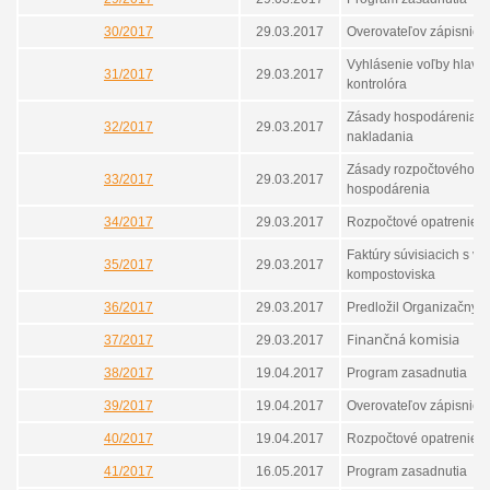
30/2017
29.03.2017
Overovateľov zápisnice
Vyhlásenie voľby hlavn
31/2017
29.03.2017
kontrolóra
Zásady hospodárenia a
32/2017
29.03.2017
nakladania
Zásady rozpočtového
33/2017
29.03.2017
hospodárenia
34/2017
29.03.2017
Rozpočtové opatrenie
Faktúry súvisiacich s v
35/2017
29.03.2017
kompostoviska
36/2017
29.03.2017
Predložil Organizačný 
Finančná komisia
37/2017
29.03.2017
38/2017
19.04.2017
Program zasadnutia
39/2017
19.04.2017
Overovateľov zápisnice
40/2017
19.04.2017
Rozpočtové opatrenie
41/2017
16.05.2017
Program zasadnutia