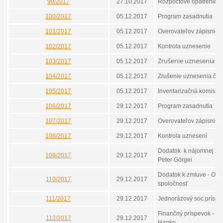
99/2017
27.10.2017
Rozpočtové opatrenie
100/2017
05.12.2017
Program zasadnutia
101/2017
05.12.2017
Overovateľov zápisnice
102/2017
05.12.2017
Kontrola uznesenie
Zrušenie uznesenia č.
103/2017
05.12.2017
104/2017
05.12.2017
Zrušenie uznesenia č. 
105/2017
05.12.2017
Inventarizačná komisia
106/2017
29.12.2017
Program zasadnutia
107/2017
29.12.2017
Overovateľov zápisnice
108/2017
29.12.2017
Kontrola uznesení
Dodatok k nájomnej zm
109/2017
29.12.2017
Peter Görgei
Dodatok k zmluve - Orni
110/2017
29.12.2017
spoločnosť
111/2017
29.12.2017
Jednorázový soc.príspe
Finančný príspevok - Mi
112/2017
29.12.2017
Hanko