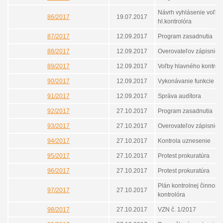
Návrh vyhlásenie voľby
86/2017
19.07.2017
hl.kontrolóra
87/2017
12.09.2017
Program zasadnutia
88/2017
12.09.2017
Overovateľov zápisnice
89/2017
12.09.2017
Voľby hlavného kontrol
90/2017
12.09.2017
Vykonávanie funkcie hl.
91/2017
12.09.2017
Správa audítora
92/2017
27.10.2017
Program zasadnutia
93/2017
27.10.2017
Overovateľov zápisnice
94/2017
27.10.2017
Kontrola uznesenie
95/2017
27.10.2017
Protest prokuratúra
96/2017
27.10.2017
Protest prokuratúra
Plán kontrolnej činnosti 
97/2017
27.10.2017
kontrolóra
98/2017
27.10.2017
VZN č. 1/2017