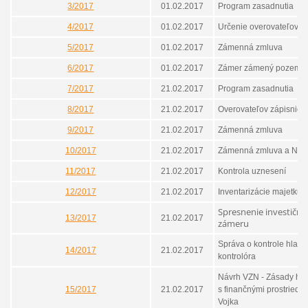
3/2017
01.02.2017
Program zasadnutia
4/2017
01.02.2017
Určenie overovateľov
5/2017
01.02.2017
Zámenná zmluva
6/2017
01.02.2017
Zámer zámený pozemk
7/2017
21.02.2017
Program zasadnutia
8/2017
21.02.2017
Overovateľov zápisnice
9/2017
21.02.2017
Zámenná zmluva
10/2017
21.02.2017
Zámenná zmluva a Návr
11/2017
21.02.2017
Kontrola uznesení
12/2017
21.02.2017
Inventarizácie majetku
Spresnenie investičn
13/2017
21.02.2017
zámeru
Správa o kontrole hlav
14/2017
21.02.2017
kontrolóra
Návrh VZN - Zásady ho
15/2017
21.02.2017
s finančnými prostriedk
Vojka