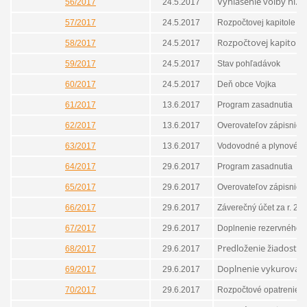
Vyhlásenie voľby hl.k
56/2017
24.5.2017
57/2017
24.5.2017
Rozpočtovej kapitole
Rozpočtovej kapitole
58/2017
24.5.2017
59/2017
24.5.2017
Stav pohľadávok
60/2017
24.5.2017
Deň obce Vojka
61/2017
13.6.2017
Program zasadnutia
62/2017
13.6.2017
Overovateľov zápisnice
63/2017
13.6.2017
Vodovodné a plynové po
64/2017
29.6.2017
Program zasadnutia
65/2017
29.6.2017
Overovateľov zápisnice
66/2017
29.6.2017
Záverečný účet za r. 20
67/2017
29.6.2017
Doplnenie rezervného 
Predloženie žiadosti 
68/2017
29.6.2017
Doplnenie vykurovania
69/2017
29.6.2017
70/2017
29.6.2017
Rozpočtové opatrenie