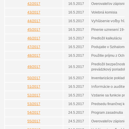
42/2017
16.5.2017
Overovateľov zápisnice
43/2017
16.5.2017
Volebná komisia
Vyhlásenie voľby hl.k
44/2017
16.5.2017
45/2017
16.5.2017
Plnenie uznesení 19-4
46/2017
16.5.2017
Predložil kalkuláciu
47/2017
16.5.2017
Podujatie v Szihalome
48/2017
16.5.2017
Použitie príjmu z Ochut
Predložil bezpečnostnú
49/2017
16.5.2017
prevádzkový poriadok
50/2017
16.5.2017
Inventarizácie pokladne
Informácie o audite
51/2017
16.5.2017
52/2017
16.5.2017
Vzdanie sa funkcie pre
53/2017
16.5.2017
Predsedu finančnej kom
54/2017
24.5.2017
Program zasadnutia
55/2017
24.5.2017
Overovateľov zápisnice