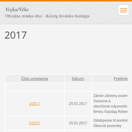
Vojka/Véke
Oficiálna stránka obce - Község hivatalos honlapja
2017
Číslo uznesenia
Dátum
Predmet
Zámer zámeny pozemko
Szaxona a
1/2017
25.01.2017
ukončenie nájomného v
firmou Gazdag Róbert
Odstúpenie hl.kontroló
2/2017
25.01.2017
Obecné pozemky