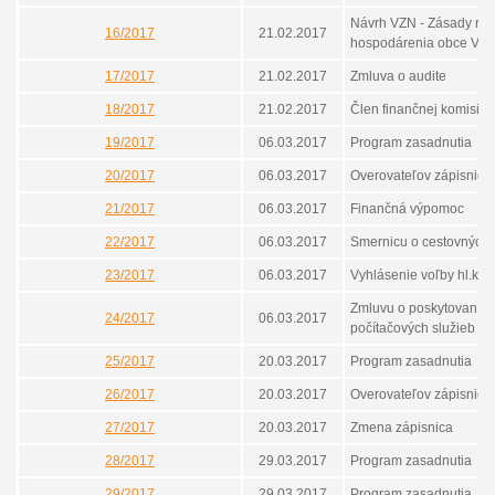
Návrh VZN - Zásady ro
16/2017
21.02.2017
hospodárenia obce Voj
17/2017
21.02.2017
Zmluva o audite
18/2017
21.02.2017
Člen finančnej komisie
19/2017
06.03.2017
Program zasadnutia
20/2017
06.03.2017
Overovateľov zápisnice
21/2017
06.03.2017
Finančná výpomoc
22/2017
06.03.2017
Smernicu o cestovných
23/2017
06.03.2017
Vyhlásenie voľby hl.kon
Zmluvu o poskytovaní
24/2017
06.03.2017
počítačových služieb
25/2017
20.03.2017
Program zasadnutia
26/2017
20.03.2017
Overovateľov zápisnice
27/2017
20.03.2017
Zmena zápisnica
28/2017
29.03.2017
Program zasadnutia
29/2017
29.03.2017
Program zasadnutia