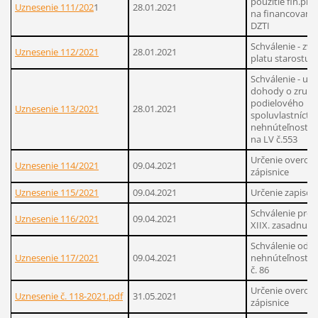
použitie fin.pro
Uznesenie 111/202
1
28.01.2021
na financovanie 
DZTI
Schválenie - zvý
Uznesenie 112/2021
28.01.2021
platu starostu 
Schválenie - uza
dohody o zruše
podielového
Uznesenie 113/2021
28.01.2021
spoluvlastníctv
nehnúteľnosti z
na LV č.553
Určenie overov
Uznesenie 114/2021
09.04.2021
zápisnice
Uznesenie 115/2021
09.04.2021
Určenie zapisov
Schválenie pro
Uznesenie 116/2021
09.04.2021
XIIX. zasadnutia
Schválenie odk
Uznesenie 117/2021
09.04.2021
nehnúteľnosti -
č. 86
Určenie overov
Uznesenie č. 118-2021.pdf
31.05.2021
zápisnice