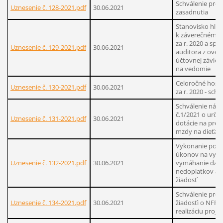
Schválenie prog
Uznesenie č. 128-2021.pdf
30.06.2021
zasadnutia
Stanovisko hl. 
k záverečnému 
za r. 2020 a spr
Uznesenie č. 129-2021.pdf
30.06.2021
auditora z over
účtovnej závierk
na vedomie
Celoročné hosp
Uznesenie č. 130-2021.pdf
30.06.2021
za r. 2020 - schv
Schválenie náv
č.1/2021 o urče
Uznesenie č. 131-2021.pdf
30.06.2021
dotácie na prev
mzdy na dieťa
Vykonanie pot
úkonov na vyzbi
Uznesenie č. 132-2021.pdf
30.06.2021
vymáhanie daň
nedoplatkov a p
žiadosť
Schválenie pred
Uznesenie č. 134-2021.pdf
30.06.2021
žiadosťi o NFP 
realizáciu proj