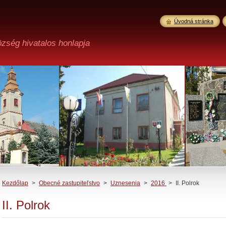
Úvodná stránka
özség hivatalos honlapja
Kezdőlap
>
Obecné zastupiteľstvo
>
Uznesenia
>
2016
>
II. Polrok
II. Polrok