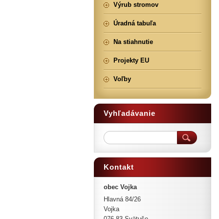
Výrub stromov
Úradná tabuľa
Na stiahnutie
Projekty EU
Voľby
Vyhľadávanie
Kontakt
obec Vojka
Hlavná 84/26
Vojka
076 83 Svätuše