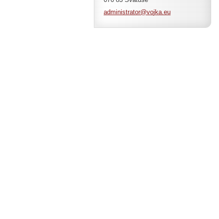
administ
rator@vo
jka.eu