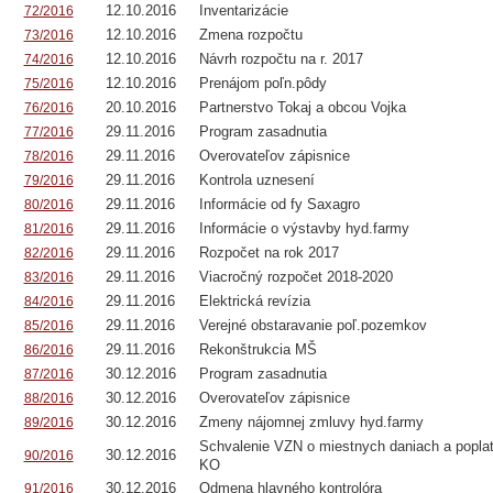
12.10.2016
Inventarizácie
72/2016
12.10.2016
Zmena rozpočtu
73/2016
12.10.2016
Návrh rozpočtu na r. 2017
74/2016
12.10.2016
Prenájom poľn.pôdy
75/2016
20.10.2016
Partnerstvo Tokaj a obcou Vojka
76/2016
29.11.2016
Program zasadnutia
77/2016
29.11.2016
Overovateľov zápisnice
78/2016
29.11.2016
Kontrola uznesení
79/2016
29.11.2016
Informácie od fy Saxagro
80/2016
29.11.2016
Informácie o výstavby hyd.farmy
81/2016
29.11.2016
Rozpočet na rok 2017
82/2016
29.11.2016
Viacročný rozpočet 2018-2020
83/2016
29.11.2016
Elektrická revízia
84/2016
29.11.2016
Verejné obstaravanie poľ.pozemkov
85/2016
29.11.2016
Rekonštrukcia MŠ
86/2016
30.12.2016
Program zasadnutia
87/2016
30.12.2016
Overovateľov zápisnice
88/2016
30.12.2016
Zmeny nájomnej zmluvy hyd.farmy
89/2016
Schvalenie VZN o miestnych daniach a popla
30.12.2016
90/2016
KO
30.12.2016
Odmena hlavného kontrolóra
91/2016