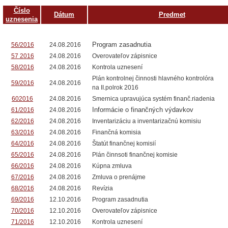
Číslo
Dátum
Predmet
uznesenia
Program zasadnutia
56/2016
24.08.2016
57 2016
24.08.2016
Overovateľov zápisnice
58/2016
24.08.2016
Kontrola uznesení
Plán kontrolnej činnosti hlavného kontrolóra
59/2016
24.08.2016
na II.polrok 2016
602016
24.08.2016
Smernica upravujúca systém finanč.riadenia
Informácie o finančných výdavkov
61/2016
24.08.2016
62/2016
24.08.2016
Inventarizáciu a inventarizačnú komisiu
63/2016
24.08.2016
Finančná komisia
64/2016
24.08.2016
Štatút finančnej komisií
65/2016
24.08.2016
Plán činnsoti finančnej komisie
66/2016
24.08.2016
Kúpna zmluva
67/2016
24.08.2016
Zmluva o prenájme
68/2016
24.08.2016
Revízia
69/2016
12.10.2016
Program zasadnutia
70/2016
12.10.2016
Overovateľov zápisnice
71/2016
12.10.2016
Kontrola uznesení