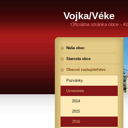
Vojka/Véke
Oficiálna stránka obce - K
Naša obec
Starosta obce
Obecné zastupiteľstvo
Pozvánky
Uznesenia
2014
2015
2016